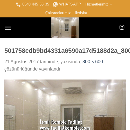
İçeriğe
0540 445 53 35
WHATSAPP
Hizmetlerimiz
atla
Çalışmalarımız
İletişim
501758cdb9bd4331a6590a17d5188d2a_80
21 Ağustos 2017
tarihinde,
yazısında,
800 × 600
çözünürlüğünde yayınlandı