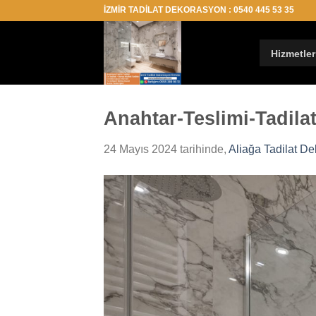
İçeriğe
İZMİR TADİLAT DEKORASYON : 0540 445 53 35
atla
Hizmetler
Anahtar-Teslimi-Tadila
24 Mayıs 2024
tarihinde,
Aliağa Tadilat D