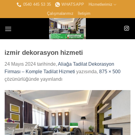
İçeriğe
0540 445 53 35
WHATSAPP
Hizmetlerimiz
atla
Çalışmalarımız
İletişim
izmir dekorasyon hizmeti
24 Mayıs 2024
tarihinde,
Aliağa Tadilat Dekorasyon
Firması – Komple Tadilat Hizmeti
yazısında,
875 × 500
çözünürlüğünde yayınlandı