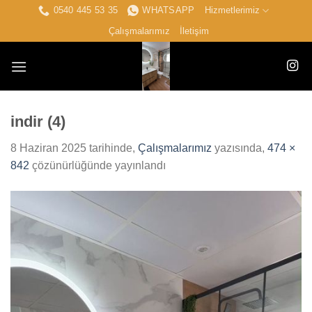
İçeriğe
0540 445 53 35
WHATSAPP
Hizmetlerimiz
atla
Çalışmalarımız
İletişim
indir (4)
8 Haziran 2025
tarihinde,
Çalışmalarımız
yazısında,
474 ×
842
çözünürlüğünde yayınlandı