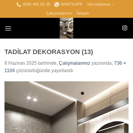
İçeriğe
0540 445 53 35
WHATSAPP
Hizmetlerimiz
atla
Çalışmalarımız
İletişim
TADİLAT DEKORASYON (13)
8 Haziran 2025
tarihinde,
Çalışmalarımız
yazısında,
736 ×
1104
çözünürlüğünde yayınlandı