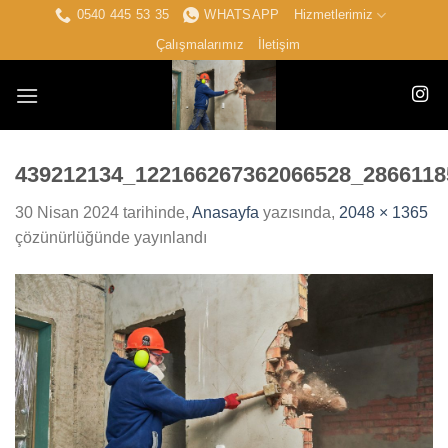
İçeriğe
0540 445 53 35
WHATSAPP
Hizmetlerimiz
atla
Çalışmalarımız
İletişim
439212134_122166267362066528_2866118
30 Nisan 2024
tarihinde,
Anasayfa
yazısında,
2048 × 1365
çözünürlüğünde yayınlandı