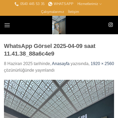
İçeriğe
0540 445 53 35
WHATSAPP
Hizmetlerimiz
atla
Çalışmalarımız
İletişim
WhatsApp Görsel 2025-04-09 saat
11.41.38_88a6c4e9
8 Haziran 2025
tarihinde,
Anasayfa
yazısında,
1920 × 2560
çözünürlüğünde yayınlandı