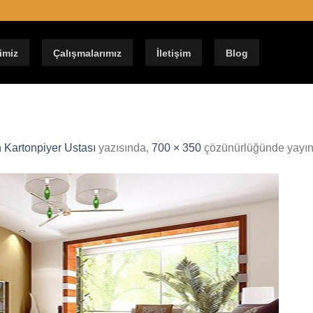
imiz
Çalışmalarımız
İletişim
Blog
 Kartonpiyer Ustası
yazısında,
700 × 350
çözünürlüğünde yayın