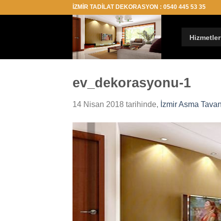
İçeriğe
İZMİR TADİLAT DEKORASYON : 0540 445 53 35
atla
Hizmetler
ev_dekorasyonu-1
14 Nisan 2018
tarihinde,
İzmir Asma Tavan