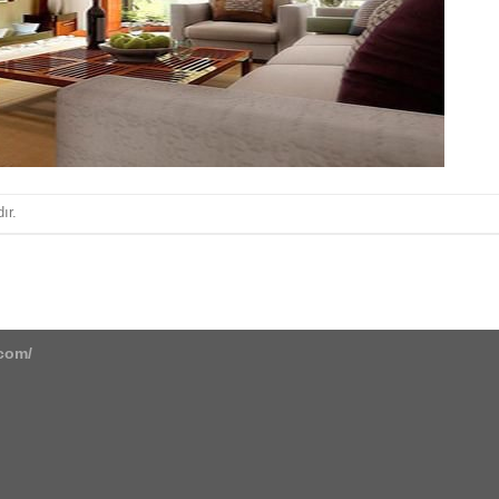
ır.
.com/