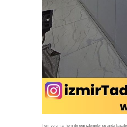
Hem yorumlar hem de geri izlemeler şu anda kapalıd