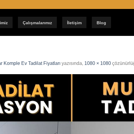
imiz
Çalışmalarımız
İletişim
Blog
r Komple Ev Tadilat Fiyatları
yazısında,
1080 × 1080
çözünürlü