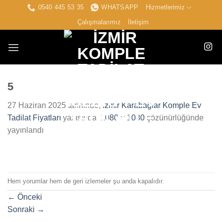
İçeriğe
0540 445 53 35
WHATSAPP
Hizmetlerimiz
atla
Çalışmalarımız
İletişim
5
27 Haziran 2025
tarihinde,
İzmir Karabağlar Komple Ev
Tadilat Fiyatları
yazısında,
1080 × 1080
çözünürlüğünde
yayınlandı
Hem yorumlar hem de geri izlemeler şu anda kapalıdır.
←
Önceki
Sonraki
→