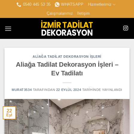
İçeriğe
0540 445 53 35
WHATSAPP
Hizmetlerimiz
atla
Çalışmalarımız
İletişim
ALIAĞA TADILAT DEKORASYON İŞLERI
Aliağa Tadilat Dekorasyon İşleri –
Ev Tadilatı
MURAT3534
TARAFINDAN
22 EYLÜL 2024
TARIHINDE YAYINLANDI
22
Eyl