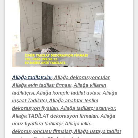
Aliağa tadilatçılar
, Aliağa dekorasyoncular,
Aliağa evin tadilatı firması, Aliağa villanın
tadilatçısı, Aliağa komple tadilat ustası, Aliağa
İnşaat Tadilatçı, Aliağa anahtar-teslim
dekorasyon fiyatları, Aliağa tadilatçı aranıyor.
Aliağa TADİLAT dekorasyon firmaları, Aliağa
ucuz fiyatlara tadilatçı, Aliağa villa-
dekorasyoncusu firmaları, Aliağa ustaya tadilat