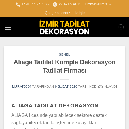
İçeriğe
0540 445 53 35
WHATSAPP
Hizmetlerimiz
atla
Çalışmalarımız
İletişim
GENEL
Aliağa Tadilat Komple Dekorasyon
Tadilat Firması
MURAT3534
TARAFINDAN
9 ŞUBAT 2020
TARIHINDE YAYINLANDI
ALİAĞA TADİLAT DEKORASYON
ALİAĞA ilçesinde yapılabilecek sektöre destek
sağlayabilecek tadilat işlerinde kolaylıklar