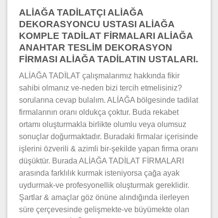
ALİAĞA
TADİLATÇI
ALİAĞA
DEKORASYONCU USTASI
ALİAĞA
KOMPLE TADİLAT FİRMALARI
ALİAĞA
ANAHTAR TESLİM DEKORASYON
FİRMASI
ALİAĞA
TADİLATIN USTALARI.
ALİAĞA TADİLAT çalışmalarımız hakkında fikir
sahibi olmanız ve-neden bizi tercih etmelisiniz?
sorularına cevap bulalım. ALİAĞA bölgesinde tadilat
firmalarının oranı oldukça çoktur. Buda rekabet
ortamı oluşturmakla birlikte olumlu veya olumsuz
sonuçlar doğurmaktadır. Buradaki firmalar içerisinde
işlerini özverili & azimli bir-şekilde yapan firma oranı
düşüktür. Burada ALİAĞA TADİLAT FİRMALARI
arasında farklılık kurmak isteniyorsa çağa ayak
uydurmak-ve profesyonellik oluşturmak gereklidir.
Şartlar & amaçlar göz önüne alındığında ilerleyen
süre çerçevesinde gelişmekte-ve büyümekte olan