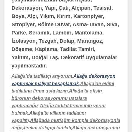
Dekorasyon, Yapı, Çatı, Alçıpan, Tesisat,
Boya, Alçı, Yıkım, Kırım, Kartonpiyer,
Stropiyer, Bölme Duvar, Asma-Tavan, Sıva,
Parke, Seramik, Lambiri, Mantolama,
İzolasyon, Tezgah, Dolap, Marangoz,
Döşeme, Kaplama, Tadilat Tamiri,
Yalıtım, Doığal Taş, Dekoratif Uygulamalar
yapılmaktadır.
Aliağa’da tadilatçı arıyorum,
Aliağa dekorasyon
yaptırmak maliyet hesaplamak
,Aliağa’de evimi
tadılatına firma usta lazım,Aliağa’ta ofisin
büronun dekorasyonunu ustalara
yaptıracağız,Aliağa tadilat firmasının yerini
bulmak,Aliağa’te villanın tadilatını
yapalım,Aliağada mutfağın komple dekorasyonla
değiştirelim dolapçı tadilatı,Aliağa dekorasyoncu