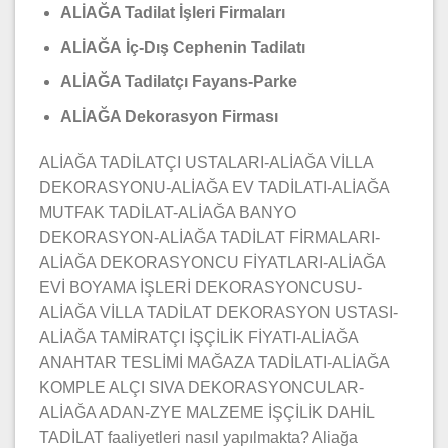
ALİAĞA Tadilat İşleri Firmaları
ALİAĞA İç-Dış Cephenin Tadilatı
ALİAĞA Tadilatçı Fayans-Parke
ALİAĞA Dekorasyon Firması
ALİAĞA TADİLATÇI USTALARI-ALİAĞA VİLLA
DEKORASYONU-ALİAĞA EV TADİLATI-ALİAĞA
MUTFAK TADİLAT-ALİAĞA BANYO
DEKORASYON-ALİAĞA TADİLAT FİRMALARI-
ALİAĞA DEKORASYONCU FİYATLARI-ALİAĞA
EVİ BOYAMA İŞLERİ DEKORASYONCUSU-
ALİAĞA VİLLA TADİLAT DEKORASYON USTASI-
ALİAĞA TAMİRATÇI İŞÇİLİK FİYATI-ALİAĞA
ANAHTAR TESLİMİ MAĞAZA TADİLATI-ALİAĞA
KOMPLE ALÇI SIVA DEKORASYONCULAR-
ALİAĞA ADAN-ZYE MALZEME İŞÇİLİK DAHİL
TADİLAT faaliyetleri nasıl yapılmakta? Aliağa