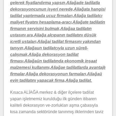
gelerek fiyatlandırma yapsın,Aliağade tadilatla
dekorasyoncunun işyeri nerede,Aliağata hangisi
tadilat yaptırmada ucuz firmaları,Aliağa tadilatçı
maliyet fiyatını hesaplama-aracı,Aliağate tadilatin
firmanın servisini bulmak,Aliağaa tadilatın
ustasını ara,Aliağa alçıpanın tadilatını düşük
icretli ustaları,Aliağai tadilat firmasını yakından
tanıyın,Aliağaun tadilatçıyla uzun süreli-
çalışmak,Aliağa dekorasyon tadilat
firması,Aliağaün tadilatında ekonomik inşaat
malzemesi kullanımı,Aliağae tadilatlarda avantajlı
firmalar,Aliağa dekorasyonun farmaları,Aliağaü
evin tadilatını yapacak firma,Aliağa tadilat.
Kısaca ALİAĞA merkez & diğer ilçelere tadilat
yapan işletmemiz kurulduğu ilk günden itibaren
kaliteli dekorasyon ve-zorlukları aşma çabasıyla
kısa zamanda sektöründe tanınmış ilklerinden taviz