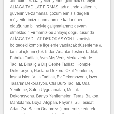
alınabilecek faaliyetleri yerine getirmek suretiyle
ALİAĞA TADİLAT FİRMASI adı altında kalitenin,
güvenin ve-zamansal çözümlerin siz değerli
müşterilerimize sunmanın ne-kadar önemli
olduğunun bilinciyle çalışmalarımız devam
etmektedir. Firmamız-bu anlayış doğrultusunda
ALİAĞA TADİLAT DEKORASYON hizmetiyle
bölgedeki komple ilçelerde yapılacak düzenleme &
tamirat işlerini (Tek Elden Anahtar Teslimi Tadilat,
Fabrika Tadilatı, Avm Alış Veriş Merkezlerinde
Tadilat, Bina İç & Dış Cephe Tadilatı, Komple
Dekorasyon, Hastane Dekoru, Okul Yenileme,
İnşaat İşleri, Villa Tadilatı, Ev Dekorasyonu, İşyeri
Tasarım Dekorasyon, Ofis Büro Tadilatı, Oda
Yenileme, Salon Uygulamaları, Mutfak
Dekorasyonu, Banyo Yenilemeleri, Teras, Balkon,
Mantolama, Boya, Alçıpan, Fayans, Su Tesisatı,
Adan Zye Bakım Onarım vs.) modernize ederek