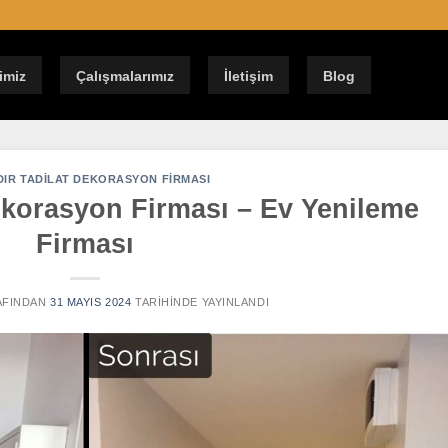
imiz
Çalışmalarımız
İletişim
Blog
DIR TADILAT DEKORASYON FIRMASI
ekorasyon Firması – Ev Yenileme
Firması
FINDAN
31 MAYIS 2024
TARIHINDE YAYINLANDI