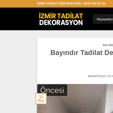
İçeriğe
İZMİR TADİLAT DEKORASYON : 0540 445 53 35
atla
Hizmetler
BAYIN
Bayındır Tadilat D
MURAT3534
TARA
31
May