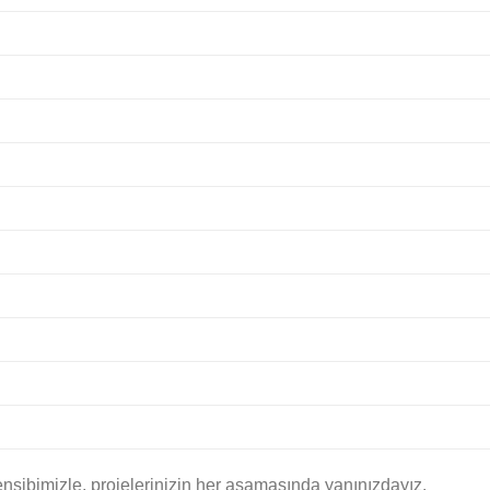
nsibimizle, projelerinizin her aşamasında yanınızdayız.