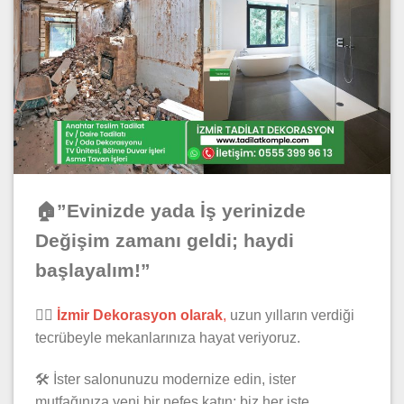
🏠”Evinizde yada İş yerinizde
Değişim zamanı geldi; haydi
başlayalım!”
👷‍♂️
İzmir Dekorasyon olarak
,
uzun yılların verdiği
tecrübeyle mekanlarınıza hayat veriyoruz.
🛠️ İster salonunuzu modernize edin, ister
mutfağınıza yeni bir nefes katın; biz her işte