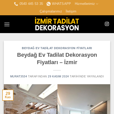
İçeriğe
0540 445 53 35
WHATSAPP
Hizmetlerimiz
atla
Çalışmalarımız
İletişim
BEYDAĞ EV TADILAT DEKORASYON FIYATLARI
Beydağ Ev Tadilat Dekorasyon
Fiyatları – İzmir
MURAT3534
TARAFINDAN
29 KASIM 2024
TARIHINDE YAYINLANDI
29
Kas