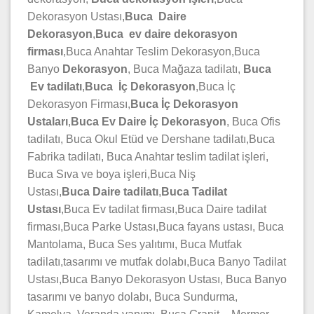
Dekorasyon Ustası,
Buca
Daire
Dekorasyon
,
Buca
ev daire dekorasyon
firması
,Buca Anahtar Teslim Dekorasyon,Buca
Banyo
Dekorasyon
, Buca Mağaza tadilatı,
Buca
Ev tadilatı
,
Buca
İç Dekorasyon
,Buca İç
Dekorasyon Firması,
Buca İç Dekorasyon
Ustaları
,
Buca Ev Daire İç Dekorasyon
, Buca Ofis
tadilatı, Buca Okul Etüd ve Dershane tadilatı,Buca
Fabrika tadilatı, Buca Anahtar teslim tadilat işleri,
Buca Sıva ve boya işleri,Buca Niş
Ustası,
Buca Daire tadilatı
,
Buca
Tadilat
Ustası
,Buca Ev tadilat firması,Buca Daire tadilat
firması,Buca Parke Ustası,Buca fayans ustası, Buca
Mantolama, Buca Ses yalıtımı, Buca Mutfak
tadilatı,tasarımı ve mutfak dolabı,Buca Banyo Tadilat
Ustası,Buca Banyo Dekorasyon Ustası, Buca Banyo
tasarımı ve banyo dolabı, Buca Sundurma,