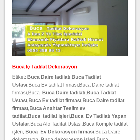
Buca İç Tadilat Dekorasyon
Etiket:
Buca Daire tadilatı
,
Buca
Tadilat
Ustası
,Buca Ev tadilat firması,Buca Daire tadilat
firması,Buca
Buca Daire tadilatı,Buca,Tadilat
Ustası,Buca Ev tadilat firması,Buca Daire tadilat
firması,Buca Anahtar Teslim ev
tadilat
,
Buca
tadilat işleri
,
Buca
Ev Tadilatı Yapan
Ustalar
,Buca Alo Tadilat Ustası,Buca Komple tadilat
işleri,
Buca
Ev
Dekorasyon firması
,Buca Daire
dekorasyon,
Buca dekorasyon işleri
,Buca