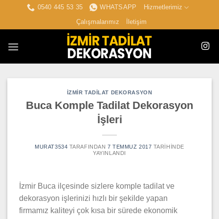
İçeriğe
0540 445 53 35
WHATSAPP
Hizmetlerimiz
atla
Çalışmalarımız
İletişim
İZMIR TADILAT DEKORASYON
Buca Komple Tadilat Dekorasyon
İşleri
MURAT3534
TARAFINDAN
7 TEMMUZ 2017
TARIHINDE
YAYINLANDI
İzmir Buca ilçesinde sizlere komple tadilat ve
dekorasyon işlerinizi hızlı bir şekilde yapan
firmamız kaliteyi çok kısa bir sürede ekonomik