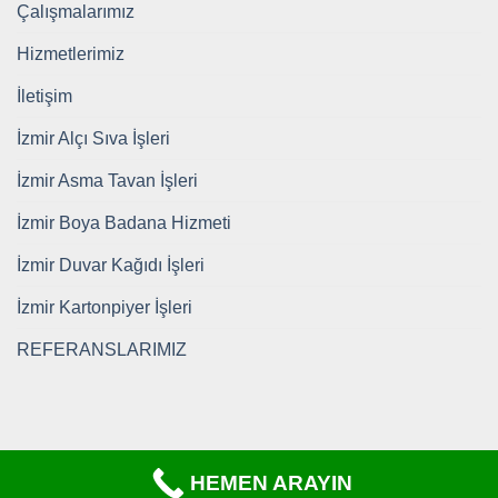
Çalışmalarımız
Hizmetlerimiz
İletişim
İzmir Alçı Sıva İşleri
İzmir Asma Tavan İşleri
İzmir Boya Badana Hizmeti
İzmir Duvar Kağıdı İşleri
İzmir Kartonpiyer İşleri
REFERANSLARIMIZ
HEMEN ARAYIN
Copyright 2026 ©
https://www.tadilatkomple.com/