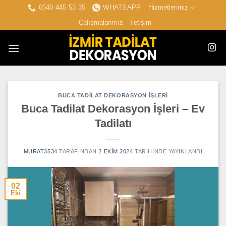
İçeriğe
0540 445 53 35
WHATSAPP
Hizmetlerimiz
atla
Çalışmalarımız
İletişim
BUCA TADILAT DEKORASYON İŞLERI
Buca Tadilat Dekorasyon İşleri – Ev
Tadilatı
MURAT3534
TARAFINDAN
2 EKIM 2024
TARIHINDE YAYINLANDI
02
Eki