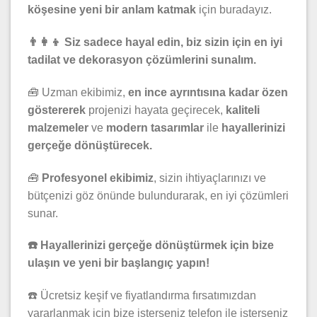
köşesine yeni bir anlam katmak
için buradayız.
👨‍👩‍👦 Siz sadece hayal edin, biz sizin için en iyi
tadilat ve dekorasyon çözümlerini sunalım.
🧰 Uzman ekibimiz,
en ince ayrıntısına kadar özen
göstererek
projenizi hayata geçirecek,
kaliteli
malzemeler
ve
modern tasarımlar
ile
hayallerinizi
gerçeğe dönüştürecek.
🧰
Profesyonel ekibimiz
, sizin ihtiyaçlarınızı ve
bütçenizi göz önünde bulundurarak, en iyi çözümleri
sunar.
☎️ Hayallerinizi gerçeğe dönüştürmek için bize
ulaşın ve yeni bir başlangıç yapın!
☎️ Ücretsiz keşif ve fiyatlandırma fırsatımızdan
yararlanmak için bize isterseniz telefon ile isterseniz