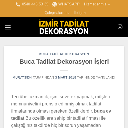
İçeriğe
0540 445 53 35
WHATSAPP
Hizmetlerimiz
atla
Çalışmalarımız
İletişim
BUCA TADILAT DEKORASYON
Buca Tadilat Dekorasyon İşleri
MURAT3534
TARAFINDAN
3 MART 2018
TARIHINDE YAYINLANDI
Tecrübe, uzmanlık, işini severek yapmak, müşteri
memnuniyetini prensip edinmiş olmak tadilat
firmalarında olması gereken özelliklerdir.
buca ev
tadilat
Bu özelliklere sahip bir tadilat firması ile
çalıştığınız takdirde hiç bir sorun yaşamadan