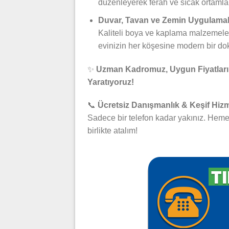
düzenleyerek ferah ve sıcak ortamla
Duvar, Tavan ve Zemin Uygulamal
Kaliteli boya ve kaplama malzemeleriy
evinizin her köşesine modern bir do
✨
Uzman Kadromuz, Uygun Fiyatlarımı
Yaratıyoruz!
📞
Ücretsiz Danışmanlık & Keşif Hizm
Sadece bir telefon kadar yakınız. Hemen
birlikte atalım!