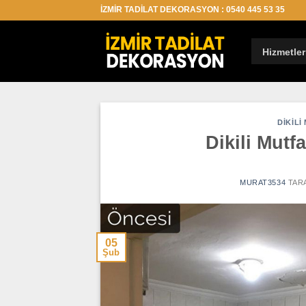
İçeriğe
İZMİR TADİLAT DEKORASYON : 0540 445 53 35
atla
Hizmetler
DIKILI
Dikili Mutf
MURAT3534
TAR
05
Şub