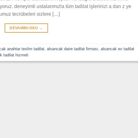
yoruz. deneyimli ustalarımızla tüm tadilat işlerinizi a dan z ye
muz tecrübeleri sizlere […]
DEVAMINI OKU
→
cak anahtar teslim tadilat
,
alsancak daire tadilat firması
,
alsancak ev tadilat
k tadilat hizmeti