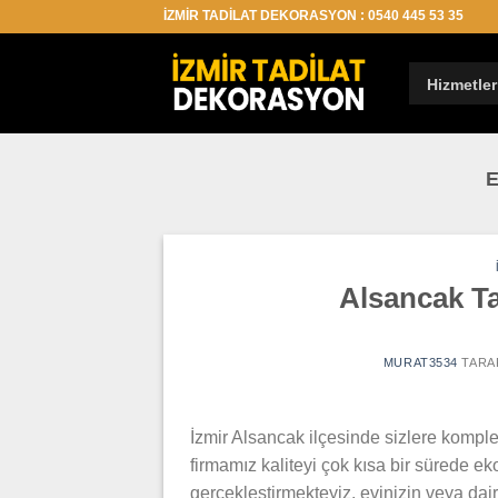
İçeriğe
İZMİR TADİLAT DEKORASYON : 0540 445 53 35
atla
Hizmetler
E
Alsancak T
MURAT3534
TARA
İzmir Alsancak ilçesinde sizlere komple 
firmamız kaliteyi çok kısa bir sürede ek
gerçekleştirmekteyiz. evinizin veya dair