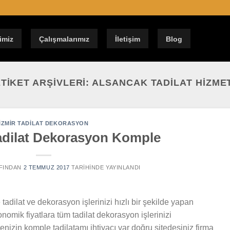
imiz
Çalışmalarımız
İletişim
Blog
TIKET ARŞIVLERI:
ALSANCAK TADILAT HIZMET
İZMIR TADILAT DEKORASYON
adilat Dekorasyon Komple
FINDAN
2 TEMMUZ 2017
TARIHINDE YAYINLANDI
tadilat ve dekorasyon işlerinizi hızlı bir şekilde yapan
onomik fiyatlara tüm tadilat dekorasyon işlerinizi
enizin komple tadilatamı ihtiyacı var doğru sitedesiniz firma