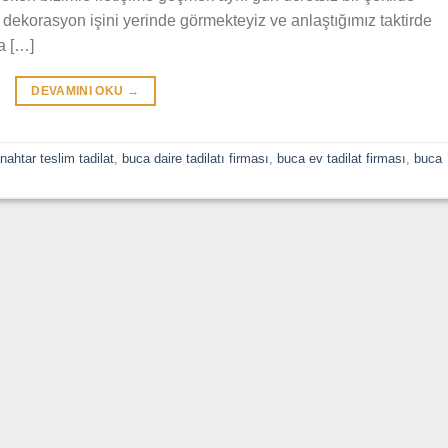
t dekorasyon işini yerinde görmekteyiz ve anlaştığımız taktirde
ca […]
DEVAMINI OKU
→
nahtar teslim tadilat
,
buca daire tadilatı firması
,
buca ev tadilat firması
,
buca