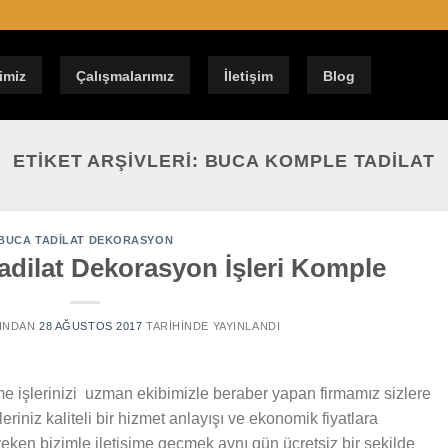
imiz
Çalışmalarımız
İletişim
Blog
ETIKET ARŞIVLERI:
BUCA KOMPLE TADILAT
BUCA TADILAT DEKORASYON
adilat Dekorasyon İşleri Komple
INDAN
28 AĞUSTOS 2017
TARIHINDE YAYINLANDI
e işlerinizi uzman ekibimizle beraber yapan firmamız sizlere
şleriniz kaliteli bir hizmet anlayışı ve ekonomik fiyatlara
eken bizimle iletişime geçmek aynı gün ücretsiz bir şekilde