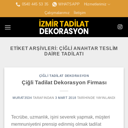
İçeriğe
0540 445 53 35
WHATSAPP
Hizmetlerimiz
atla
Çalışmalarımız
İletişim
ETIKET ARŞIVLERI:
ÇIĞLI ANAHTAR TESLIM
DAIRE TADILATI
ÇIĞLI TADILAT DEKORASYON
Çiğli Tadilat Dekorasyon Firması
MURAT3534
TARAFINDAN
3 MART 2018
TARIHINDE YAYINLANDI
Tecrübe, uzmanlık, işini severek yapmak, müşteri
memnuniyetini prensip edinmiş olmak tadilat