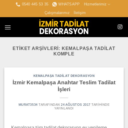
İçeriğe
0540 445 53 35
WHATSAPP
Hizmetlerimiz
atla
Çalışmalarımız
İletişim
ETIKET ARŞIVLERI:
KEMALPAŞA TADILAT
KOMPLE
KEMALPAŞA TADILAT DEKORASYON
İzmir Kemalpaşa Anahtar Teslim Tadilat
İşleri
MURAT3534
TARAFINDAN
24 AĞUSTOS 2017
TARIHINDE
YAYINLANDI
Kemalpaşa tüm tadilat dekorasyon ev yenileme