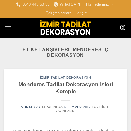
İçeriğe
0540 445 53 35
WHATSAPP
Hizmetlerimiz
atla
Çalışmalarımız
İletişim
ETIKET ARŞIVLERI:
MENDERES IÇ
DEKORASYON
İZMIR TADILAT DEKORASYON
Menderes Tadilat Dekorasyon İşleri
Komple
MURAT3534
TARAFINDAN
6 TEMMUZ 2017
TARIHINDE
YAYINLANDI
İzmir menderes ilçesinde sizlere komple tadilat ve