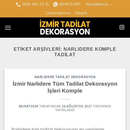
İçeriğe
0540 445 53 35
WHATSAPP
Hizmetlerimiz
atla
Çalışmalarımız
İletişim
ETIKET ARŞIVLERI:
NARLIDERE KOMPLE
TADILAT
NARLIDERE TADILAT DEKORASYON
İzmir Narlıdere Tüm Tadilat Dekorasyon
İşleri Komple
MURAT3534
TARAFINDAN
26 AĞUSTOS 2017
TARIHINDE
YAYINLANDI
Narlıdere tüm tadilat dekorasyon ev yenileme