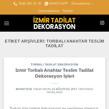
İçeriğe
0540 445 53 35
WHATSAPP
Hizmetlerimiz
atla
Çalışmalarımız
İletişim
ETIKET ARŞIVLERI:
TORBALI ANAHTAR TESLIM
TADILAT
TORBALI TADILAT DEKORASYON
İzmir Torbalı Anahtar Teslim Tadilat
Dekorasyon İşleri
MURAT3534
TARAFINDAN
22 AĞUSTOS 2017
TARIHINDE
YAYINLANDI
Torbalı tüm tadilat dekorasyon ev yenileme işlerinizi