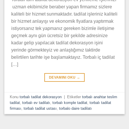
uzman ekibimizle beraber yapan firmamız sizlere
kaliteli bir hizmet sunmaktadır. tadilat işleriniz kaliteli
bir hizmet anlayışı ve ekonomik fiyatlara yaptırmak
istiyorsanız tek yapmanız gereken bizimle iletişime
geçmek aynı gün ücretsiz bir şekilde adresinize
kadar gelip yapılacak tadilat dekorasyon işini
yerinde görmekteyiz ve anlaştığımız taktirde
belirtilen tarihte işe başlamaktayız. Torbalı iç tadilat
[…]
DEVAMINI OKU
→
Konu
torbalı tadilat dekorasyon
|
Etiketler
torbalı anahtar teslim
tadilat
,
torbalı ev tadilatı
,
torbalı komple tadilat
,
torbalı tadilat
firması
,
torbalı tadilat ustası
,
torbalo daire tadilatı