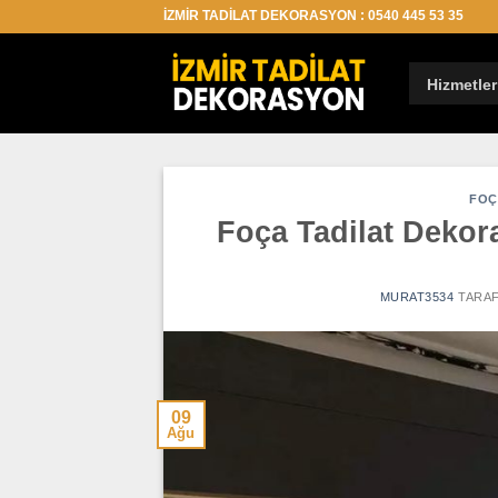
İçeriğe
İZMİR TADİLAT DEKORASYON : 0540 445 53 35
atla
Hizmetler
FOÇ
Foça Tadilat Dekor
MURAT3534
TARAF
09
Ağu