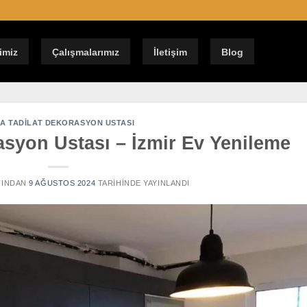
imiz
Çalışmalarımız
İletişim
Blog
A TADILAT DEKORASYON USTASI
asyon Ustası – İzmir Ev Yenileme
INDAN
9 AĞUSTOS 2024
TARIHINDE YAYINLANDI