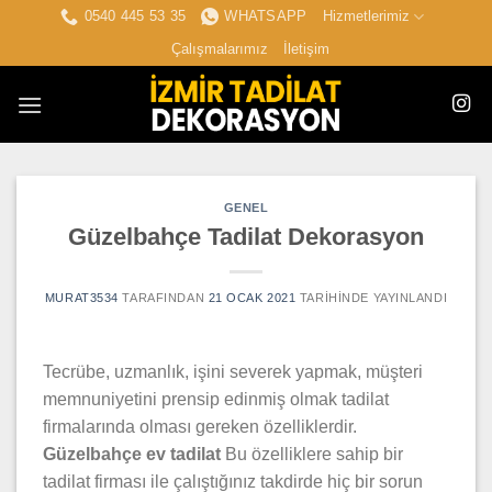
İçeriğe
0540 445 53 35
WHATSAPP
Hizmetlerimiz
atla
Çalışmalarımız
İletişim
GENEL
Güzelbahçe Tadilat Dekorasyon
MURAT3534
TARAFINDAN
21 OCAK 2021
TARIHINDE YAYINLANDI
Tecrübe, uzmanlık, işini severek yapmak, müşteri
memnuniyetini prensip edinmiş olmak tadilat
firmalarında olması gereken özelliklerdir.
Güzelbahçe ev tadilat
Bu özelliklere sahip bir
tadilat firması ile çalıştığınız takdirde hiç bir sorun