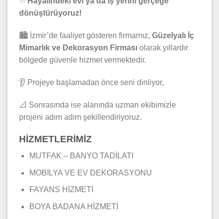
✨
Hayalindeki evi ya da iş yerini gerçeğe
dönüştürüyoruz!
🏙️ İzmir’de faaliyet gösteren firmamız,
Güzelyalı İç
Mimarlık ve Dekorasyon Firması
olarak yıllardır
bölgede güvenle hizmet vermektedir.
👂 Projeye başlamadan önce seni dinliyor,
📐 Sonrasında ise alanında uzman ekibimizle
projeni adım adım şekillendiriyoruz.
HİZMETLERİMİZ
MUTFAK – BANYO TADİLATI
MOBİLYA VE EV DEKORASYONU
FAYANS HİZMETİ
BOYA BADANA HİZMETİ