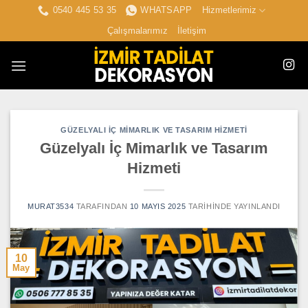
İçeriğe
0540 445 53 35
WHATSAPP
Hizmetlerimiz
atla
Çalışmalarımız
İletişim
GÜZELYALI İÇ MIMARLIK VE TASARIM HIZMETI
Güzelyalı İç Mimarlık ve Tasarım
Hizmeti
MURAT3534
TARAFINDAN
10 MAYIS 2025
TARIHINDE YAYINLANDI
10
May