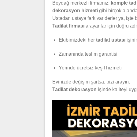
Beydağ merkezli firmamız;
komple tadi
dekorasyon hizmeti
gibi birçok aland
Ustadan ustaya fark var derler ya, işte b
Tadilat firması
arayanlar için doğru ad
Ekibimizdeki her
tadilat ustası
işini
Zamanında teslim garantisi
Yerinde ücretsiz keşif hizmeti
Evinizde değişim şartsa, bizi arayın.
Tadilat dekorasyon
işinde kaliteyi uy