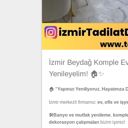
İzmir Beydağ Komple Ev T
Yenileyelim! 🏠✨
🏠
“Yapınızı Yeniliyoruz, Hayatınıza 
İzmir merkezli firmamız;
ev, ofis ve işye
🛠️Banyo ve mutfak yenileme
,
komple 
dekorasyon çalışmaları
bizim işimiz!