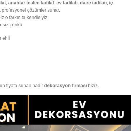
lat
,
anahtar teslim tadilat
,
ev tadilatı
,
daire tadilatı
,
iç
a profesyonel çözümler sunar.
iz o farkın ta kendisiyiz.
resiz çünkü:
n ehli
gun fiyata sunan nadir
dekorasyon firması
biziz.