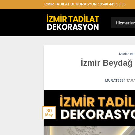
İçeriğe
İZMİR TADİLAT DEKORASYON : 0540 445 53 35
atla
Hizmetler
İZMIR B
İzmir Beydağ 
MURAT3534
TARA
30
May