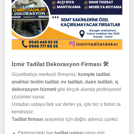
İzmir Tadilat Dekorasyon Firması 🛠️
Güzelbahçe merkezli firmamız;
komple tadilat
,
anahtar teslim tadilat
,
ev tadilatı
,
daire tadilatı
,
iç
dekorasyon hizmeti
gibi birçok alanda profesyonel
çözümler sunar.
Ustadan ustaya fark var derler ya, işte biz o farkın ta
kendisiyiz.
Tadilat firması
arayanlar için doğru adresiz çünkü:
Ekibimizdeki her
tadilat ustası
işinin ehli