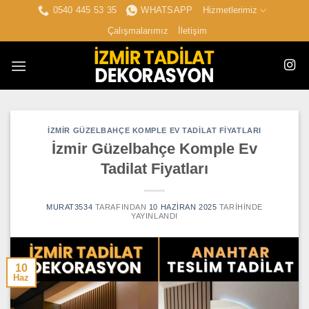
İçeriğe
0540 445 53 35
WHATSAPP
Hizmetlerimiz
atla
Çalışmalarımız
İletişim
İZMIR GÜZELBAHÇE KOMPLE EV TADILAT FIYATLARI
İzmir Güzelbahçe Komple Ev
Tadilat Fiyatları
MURAT3534
TARAFINDAN
10 HAZIRAN 2025
TARIHINDE
YAYINLANDI
10
Haz