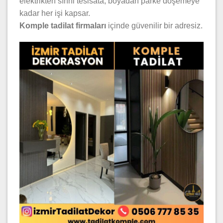
elektrikten sıhhi tesisata, boyadan parke döşemeye
kadar her işi kapsar.
Komple tadilat firmaları
içinde güvenilir bir adresiz.