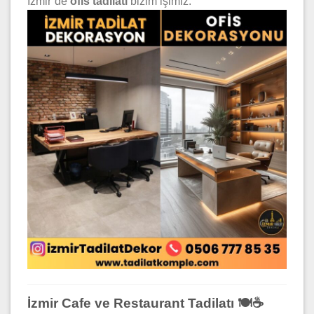
İzmir’de
ofis tadilatı
bizim işimiz.
İzmir Cafe ve Restaurant Tadilatı 🍽️☕