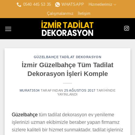
İçeriğe
0540 445 53 35
WHATSAPP
Hizmetlerimiz
atla
Çalışmalarımız
İletişim
GÜZELBAHÇE TADILAT DEKORASYON
İzmir Güzelbahçe Tüm Tadilat
Dekorasyon İşleri Komple
MURAT3534
TARAFINDAN
25 AĞUSTOS 2017
TARIHINDE
YAYINLANDI
Güzelbahçe
tüm tadilat dekorasyon ev yenileme
işlerinizi uzman ekibimizle beraber yapan firmamız
sizlere kaliteli bir hizmet sunmaktadır. tadilat işleriniz