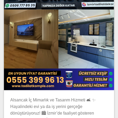
Alsancak İç Mimarlık ve Tasarım Hizmeti 🛋️ ✨
Hayalindeki evi ya da iş yerini gerçeğe
dönüştürüyoruz! 🏙️ İzmir’de faaliyet gösteren