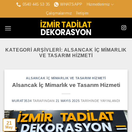
İçeriğe
0540 445 53 35
WHATSAPP
Hizmetlerimiz
atla
Çalışmalarımız
İletişim
KATEGORI ARŞIVLERI:
ALSANCAK İÇ MIMARLIK
VE TASARIM HIZMETI
ALSANCAK İÇ MIMARLIK VE TASARIM HIZMETI
Alsancak İç Mimarlık ve Tasarım Hizmeti
MURAT3534
TARAFINDAN
21 MAYIS 2025
TARIHINDE YAYINLANDI
21
May