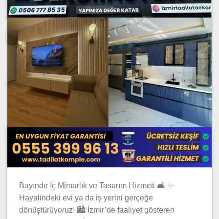
Bayındır İç Mimarlık ve Tasarım Hizmeti 🛋️ ✨
Hayalindeki evi ya da iş yerini gerçeğe
dönüştürüyoruz! 🏙️ İzmir’de faaliyet gösteren