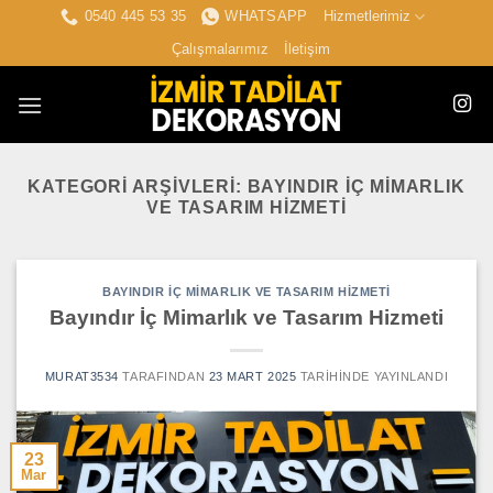
İçeriğe
0540 445 53 35
WHATSAPP
Hizmetlerimiz
atla
Çalışmalarımız
İletişim
KATEGORI ARŞIVLERI:
BAYINDIR İÇ MIMARLIK
VE TASARIM HIZMETI
BAYINDIR İÇ MIMARLIK VE TASARIM HIZMETI
Bayındır İç Mimarlık ve Tasarım Hizmeti
MURAT3534
TARAFINDAN
23 MART 2025
TARIHINDE YAYINLANDI
23
Mar