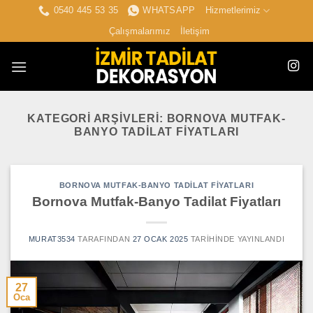
İçeriğe
0540 445 53 35
WHATSAPP
Hizmetlerimiz
atla
Çalışmalarımız
İletişim
KATEGORI ARŞIVLERI:
BORNOVA MUTFAK-
BANYO TADILAT FIYATLARI
BORNOVA MUTFAK-BANYO TADILAT FIYATLARI
Bornova Mutfak-Banyo Tadilat Fiyatları
MURAT3534
TARAFINDAN
27 OCAK 2025
TARIHINDE YAYINLANDI
27
Oca