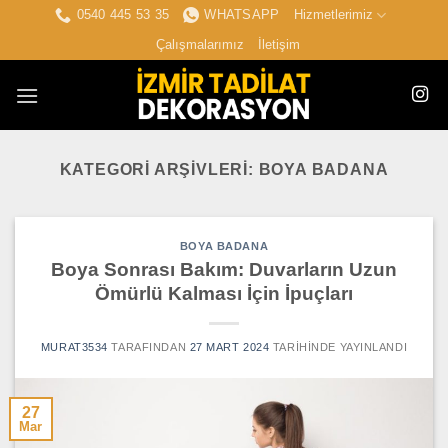
İçeriğe
0540 445 53 35
WHATSAPP
Hizmetlerimiz
atla
Çalışmalarımız
İletişim
KATEGORI ARŞIVLERI:
BOYA BADANA
BOYA BADANA
Boya Sonrası Bakım: Duvarların Uzun
Ömürlü Kalması İçin İpuçları
MURAT3534
TARAFINDAN
27 MART 2024
TARIHINDE YAYINLANDI
27
Mar