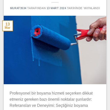
MURAT3534
TARAFINDAN
13 MART 2024
TARIHINDE YAYINLANDI
13
Mar
Profesyonel bir boyama hizmeti seçerken dikkat
etmeniz gereken bazı önemli noktalar şunlardır:
Referansları ve Deneyimi: Seçtiğiniz boyama