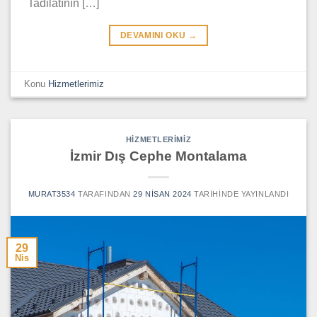
Tadilatının […]
DEVAMINI OKU
→
Konu
Hizmetlerimiz
HIZMETLERIMIZ
İzmir Dış Cephe Montalama
MURAT3534
TARAFINDAN
29 NISAN 2024
TARIHINDE YAYINLANDI
29
Nis