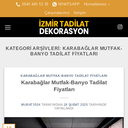
İçeriğe
0540 445 53 35
WHATSAPP
Hizmetlerimiz
atla
Çalışmalarımız
İletişim
KATEGORI ARŞIVLERI:
KARABAĞLAR MUTFAK-
BANYO TADILAT FIYATLARI
KARABAĞLAR MUTFAK-BANYO TADILAT FIYATLARI
Karabağlar Mutfak-Banyo Tadilat
Fiyatları
MURAT3534
TARAFINDAN
18 ŞUBAT 2025
TARIHINDE
YAYINLANDI