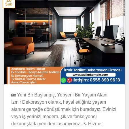
18
Şub
🏡 Yeni Bir Başlangıç, Yepyeni Bir Yaşam Alanı!
İzmir Dekorasyon olarak, hayal ettiğiniz yaşam
alanını gerçeğe dönüştürmek için buradayız. Evinizi
veya iş yerinizi modern, şık ve fonksiyonel
dokunuşlarla yeniden tasarlıyoruz. 🔧 Hizmet