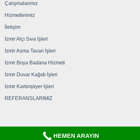
Çalışmalarımız
Hizmetlerimiz
İletişim
İzmir Alçı Sıva İşleri
İzmir Asma Tavan İşleri
İzmir Boya Badana Hizmeti
İzmir Duvar Kağıdı İşleri
İzmir Kartonpiyer İşleri
REFERANSLARIMIZ
HEMEN ARAYIN
Copyright 2026 ©
https://www.tadilatkomple.com/