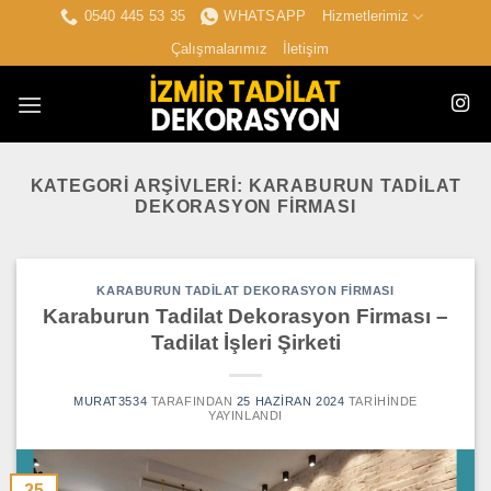
İçeriğe
0540 445 53 35
WHATSAPP
Hizmetlerimiz
atla
Çalışmalarımız
İletişim
KATEGORI ARŞIVLERI:
KARABURUN TADILAT
DEKORASYON FIRMASI
KARABURUN TADILAT DEKORASYON FIRMASI
Karaburun Tadilat Dekorasyon Firması –
Tadilat İşleri Şirketi
MURAT3534
TARAFINDAN
25 HAZIRAN 2024
TARIHINDE
YAYINLANDI
25