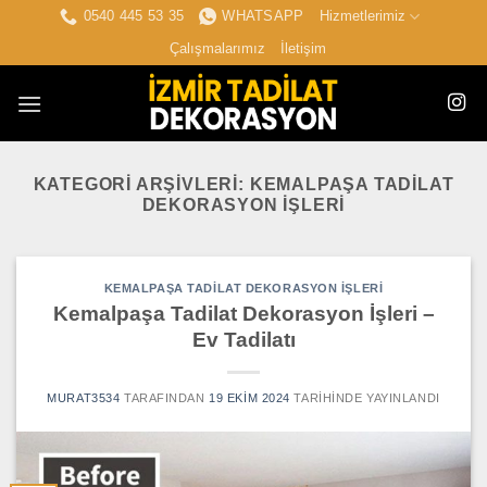
İçeriğe
0540 445 53 35
WHATSAPP
Hizmetlerimiz
atla
Çalışmalarımız
İletişim
KATEGORI ARŞIVLERI:
KEMALPAŞA TADILAT
DEKORASYON İŞLERI
KEMALPAŞA TADILAT DEKORASYON İŞLERI
Kemalpaşa Tadilat Dekorasyon İşleri –
Ev Tadilatı
MURAT3534
TARAFINDAN
19 EKIM 2024
TARIHINDE YAYINLANDI