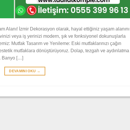
m Alanı! İzmir Dekorasyon olarak, hayal ettiğiniz yaşam alanını
nizi veya iş yerinizi modern, şık ve fonksiyonel dokunuşlarla
emiz: Mutfak Tasarım ve Yenileme: Eski mutfaklarınızı çağın
estetik mutfaklara dönüştürüyoruz. Dolap, tezgah ve aydınlatma
z. Banyo […]
DEVAMINI OKU
→