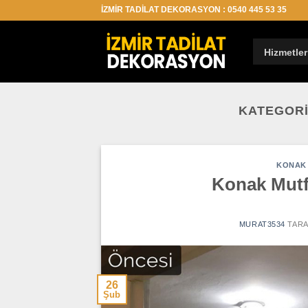
İçeriğe
İZMİR TADİLAT DEKORASYON : 0540 445 53 35
atla
Hizmetler
KATEGORI
KONAK 
Konak Mutfa
MURAT3534
TARA
26
Şub