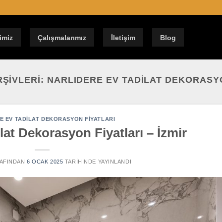
imiz
Çalışmalarımız
İletişim
Blog
RŞIVLERI:
NARLIDERE EV TADILAT DEKORASYO
E EV TADILAT DEKORASYON FIYATLARI
lat Dekorasyon Fiyatları – İzmir
AFINDAN
6 OCAK 2025
TARIHINDE YAYINLANDI