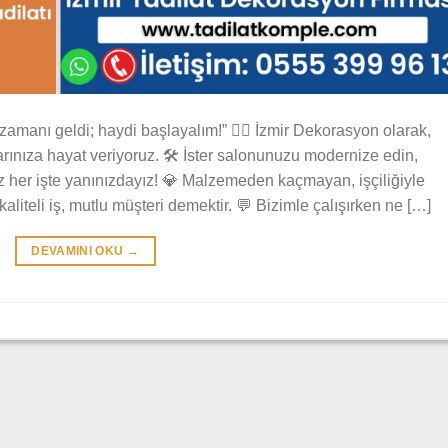
amanı geldi; haydi başlayalım!” 👷‍♂️ İzmir Dekorasyon olarak,
arınıza hayat veriyoruz. 🛠️ İster salonunuzu modernize edin,
biz her işte yanınızdayız! 💎 Malzemeden kaçmayan, işçiliğiyle
kaliteli iş, mutlu müşteri demektir. 💬 Bizimle çalışırken ne […]
DEVAMINI OKU
→