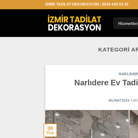
İçeriğe
İZMİR TADİLAT DEKORASYON : 0540 445 53 35
atla
Hizmetler
KATEGORI A
NARLIDER
Narlıdere Ev Tadi
MURAT3534
TAR
06
Oca