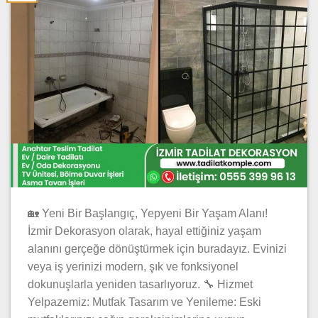
🏡 Yeni Bir Başlangıç, Yepyeni Bir Yaşam Alanı!
İzmir Dekorasyon olarak, hayal ettiğiniz yaşam
alanını gerçeğe dönüştürmek için buradayız. Evinizi
veya iş yerinizi modern, şık ve fonksiyonel
dokunuşlarla yeniden tasarlıyoruz. 🔧 Hizmet
Yelpazemiz: Mutfak Tasarım ve Yenileme: Eski