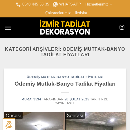
İçeriğe
0540 445 53 35
WHATSAPP
Hizmetlerimiz
atla
Çalışmalarımız
İletişim
KATEGORI ARŞIVLERI:
ÖDEMIŞ MUTFAK-BANYO
TADILAT FIYATLARI
ÖDEMIŞ MUTFAK-BANYO TADILAT FIYATLARI
Ödemiş Mutfak-Banyo Tadilat Fiyatları
MURAT3534
TARAFINDAN
28 ŞUBAT 2025
TARIHINDE
YAYINLANDI
28
Şub