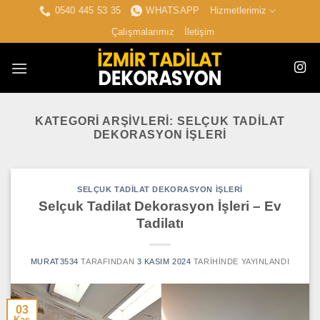
İçeriğe
0540 445 53 35
WHATSAPP
Hizmetlerimiz
atla
Çalışmalarımız
İletişim
KATEGORI ARŞIVLERI:
SELÇUK TADILAT
DEKORASYON İŞLERI
SELÇUK TADILAT DEKORASYON İŞLERI
Selçuk Tadilat Dekorasyon İşleri – Ev
Tadilatı
MURAT3534
TARAFINDAN
3 KASIM 2024
TARIHINDE YAYINLANDI
03
Kas