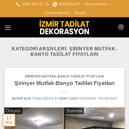
İçeriğe
0540 445 53 35
WHATSAPP
Hizmetlerimiz
atla
Çalışmalarımız
İletişim
KATEGORI ARŞIVLERI:
ŞIRINYER MUTFAK-
BANYO TADILAT FIYATLARI
ŞIRINYER MUTFAK-BANYO TADILAT FIYATLARI
Şirinyer Mutfak-Banyo Tadilat Fiyatları
MURAT3534
TARAFINDAN
17 MART 2025
TARIHINDE YAYINLANDI
17
Mar