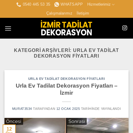
İçeriğe
0540 445 53 35
WHATSAPP
Hizmetlerimiz
atla
Çalışmalarımız
İletişim
KATEGORI ARŞIVLERI:
URLA EV TADILAT
DEKORASYON FIYATLARI
URLA EV TADILAT DEKORASYON FIYATLARI
Urla Ev Tadilat Dekorasyon Fiyatları –
İzmir
MURAT3534
TARAFINDAN
12 OCAK 2025
TARIHINDE YAYINLANDI
12