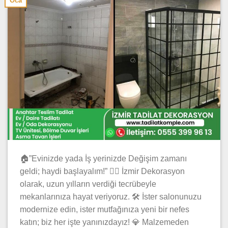
Oca
🏠”Evinizde yada İş yerinizde Değişim zamanı
geldi; haydi başlayalım!” 👷‍♂️ İzmir Dekorasyon
olarak, uzun yılların verdiği tecrübeyle
mekanlarınıza hayat veriyoruz. 🛠️ İster salonunuzu
modernize edin, ister mutfağınıza yeni bir nefes
katın; biz her işte yanınızdayız! 💎 Malzemeden