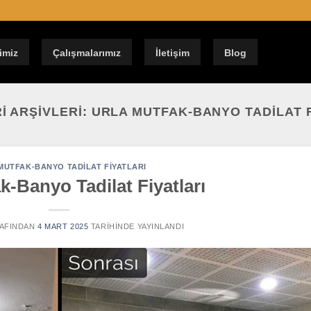
imiz
Çalışmalarımız
İletişim
Blog
I ARŞIVLERI:
URLA MUTFAK-BANYO TADILAT F
MUTFAK-BANYO TADILAT FIYATLARI
k-Banyo Tadilat Fiyatları
AFINDAN
4 MART 2025
TARIHINDE YAYINLANDI