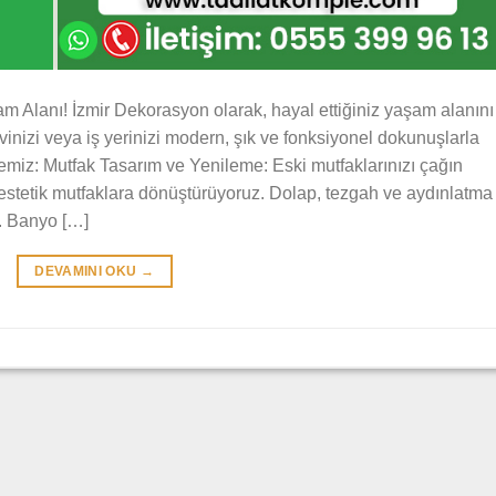
m Alanı! İzmir Dekorasyon olarak, hayal ettiğiniz yaşam alanını
nizi veya iş yerinizi modern, şık ve fonksiyonel dokunuşlarla
emiz: Mutfak Tasarım ve Yenileme: Eski mutfaklarınızı çağın
estetik mutfaklara dönüştürüyoruz. Dolap, tezgah ve aydınlatma
z. Banyo […]
DEVAMINI OKU
→