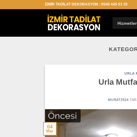
İçeriğe
İZMİR TADİLAT DEKORASYON : 0540 445 53 35
atla
Hizmetler
KATEGOR
URLA 
Urla Mutfa
MURAT3534
TAR
04
Mar