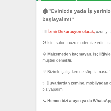
🏠”Evinizde yada İş yerini
başlayalım!”
👷‍♂️
İzmir Dekorasyon olarak
,
uzun yıll
🛠️ İster salonunuzu modernize edin, iste
💎
Malzemeden kaçmayan, işçiliğiyle 
müşteri demektir.
💬 Bizimle çalışırken ne sürpriz masraf, 
✨
Duvarlardan zemine, mobilyadan de
biz yapalım!
📞
Hemen bizi arayın ya da WhatsApp’t