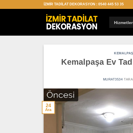
İçeriğe
İZMİR TADİLAT DEKORASYON : 0540 445 53 35
atla
Hizmetler
KEMALPAŞ
Kemalpaşa Ev Tadil
MURAT3534
TARA
24
Ara