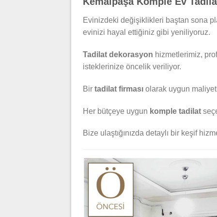
Kemalpaşa Komple Ev Tadilat
Evinizdeki değişiklikleri baştan sona 
evinizi hayal ettiğiniz gibi yeniliyoruz.
Tadilat dekorasyon
hizmetlerimiz, pro
isteklerinize öncelik veriliyor.
Bir
tadilat firması
olarak uygun maliyetli,
Her bütçeye uygun
komple tadilat
seçe
Bize ulaştığınızda detaylı bir keşif hizmet