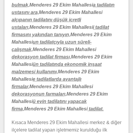
bulmak,
Menderes 29 Ekim Mahallesi
a tadilatın
ustasını ara,
Menderes 29 Ekim Mahallesi
alçıpanın tadilatını düşük icretli
ustaları,
Menderes 29 Ekim Mahallesi
i tadilat
firmasını yakından tanıyın,
Menderes 29 Ekim
Mahallesi
un tadilatçıyla uzun süreli-
çalışmak,
Menderes 29 Ekim Mahallesi
dekorasyon tadilat firması,
Menderes 29 Ekim
Mahallesi
ün tadilatında ekonomik inşaat
malzemesi kullanımı,
Menderes 29 Ekim
Mahallesi
e tadilatlarda avantajlı
firmalar,
Menderes 29 Ekim Mahallesi
dekorasyonun farmaları,
Menderes 29 Ekim
Mahallesi
ü evin tadilatını yapacak
firma,
Menderes 29 Ekim Mahallesi
tadilat.
Kısaca Menderes 29 Ekim Mahallesi merkez & diğer
ilçelere tadilat yapan işletmemiz kurulduğu ilk