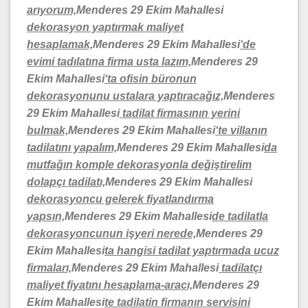
arıyorum,
Menderes 29 Ekim Mahallesi
dekorasyon yaptırmak maliyet
hesaplamak,
Menderes 29 Ekim Mahallesi
‘de
evimi tadılatına firma usta lazım,
Menderes 29
Ekim Mahallesi
‘ta ofisin büronun
dekorasyonunu ustalara yaptıracağız,
Menderes
29 Ekim Mahallesi
tadilat firmasının yerini
bulmak,
Menderes 29 Ekim Mahallesi
‘te villanın
tadilatını yapalım,
Menderes 29 Ekim Mahallesi
da
mutfağın komple dekorasyonla değiştirelim
dolapçı tadilatı,
Menderes 29 Ekim Mahallesi
dekorasyoncu gelerek fiyatlandırma
yapsın,
Menderes 29 Ekim Mahallesi
de tadilatla
dekorasyoncunun işyeri nerede,
Menderes 29
Ekim Mahallesi
ta hangisi tadilat yaptırmada ucuz
firmaları,
Menderes 29 Ekim Mahallesi
tadilatçı
maliyet fiyatını hesaplama-aracı,
Menderes 29
Ekim Mahallesi
te tadilatin firmanın servisini