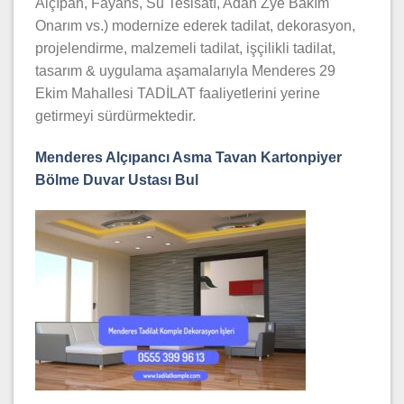
Alçıpan, Fayans, Su Tesisatı, Adan Zye Bakım
Onarım vs.) modernize ederek tadilat, dekorasyon,
projelendirme, malzemeli tadilat, işçilikli tadilat,
tasarım & uygulama aşamalarıyla Menderes 29
Ekim Mahallesi TADİLAT faaliyetlerini yerine
getirmeyi sürdürmektedir.
Menderes Alçıpancı Asma Tavan Kartonpiyer
Bölme Duvar Ustası Bul