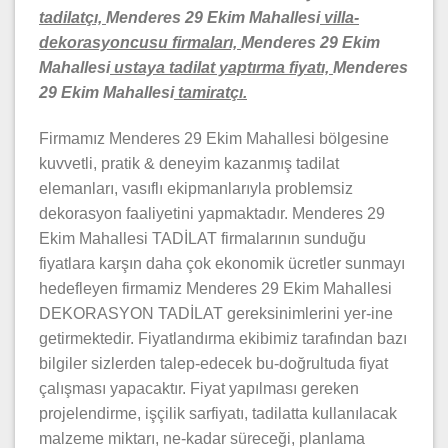
tadilatçı,
Menderes 29 Ekim Mahallesi
villa-
dekorasyoncusu firmaları,
Menderes 29 Ekim
Mahallesi
ustaya tadilat yaptırma fiyatı,
Menderes
29 Ekim Mahallesi
tamiratçı.
Firmamız Menderes 29 Ekim Mahallesi bölgesine
kuvvetli, pratik & deneyim kazanmış tadilat
elemanları, vasıflı ekipmanlarıyla problemsiz
dekorasyon faaliyetini yapmaktadır. Menderes 29
Ekim Mahallesi TADİLAT firmalarının sunduğu
fiyatlara karşın daha çok ekonomik ücretler sunmayı
hedefleyen firmamiz Menderes 29 Ekim Mahallesi
DEKORASYON TADİLAT gereksinimlerini yer-ine
getirmektedir. Fiyatlandırma ekibimiz tarafından bazı
bilgiler sizlerden talep-edecek bu-doğrultuda fiyat
çalışması yapacaktır. Fiyat yapılması gereken
projelendirme, işçilik sarfiyatı, tadilatta kullanılacak
malzeme miktarı, ne-kadar süreceği, planlama