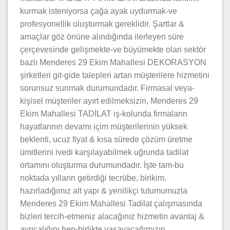
kurmak isteniyorsa çağa ayak uydurmak-ve
profesyonellik oluşturmak gereklidir. Şartlar &
amaçlar göz önüne alındığında ilerleyen süre
çerçevesinde gelişmekte-ve büyümekte olan sektör
bazlı Menderes 29 Ekim Mahallesi DEKORASYON
şirketleri git-gide talepleri artan müşterilere hizmetini
sorunsuz sunmak durumundadır. Firmasal veya-
kişisel müşteriler ayırt edilmeksizin, Menderes 29
Ekim Mahallesi TADİLAT iş-kolunda firmaların
hayatlarının devamı içim müşterilerinin yüksek
beklenti, ucuz fiyat & kısa sürede çözüm üretme
ümitlerini ivedi karşılayabilmek uğrunda tadilat
ortamını oluşturma durumundadır. İşte tam-bu
noktada yılların getirdiği tecrübe, birikim,
hazırladığımız alt yapı & yenilikçi tutumumuzla
Menderes 29 Ekim Mahallesi Tadilat çalışmasında
bizleri tercih-etmeniz alacağınız hizmetin avantaj &
ayrıcalığını hep-birlikte yaşayacağımızın