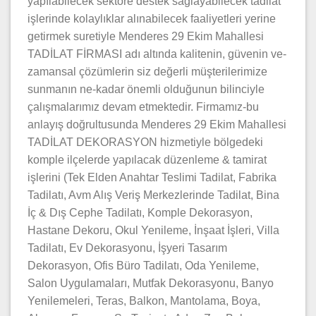
yapılabilecek sektöre destek sağlayabilecek tadilat
işlerinde kolaylıklar alınabilecek faaliyetleri yerine
getirmek suretiyle Menderes 29 Ekim Mahallesi
TADİLAT FİRMASI adı altında kalitenin, güvenin ve-
zamansal çözümlerin siz değerli müşterilerimize
sunmanın ne-kadar önemli olduğunun bilinciyle
çalışmalarımız devam etmektedir. Firmamız-bu
anlayış doğrultusunda Menderes 29 Ekim Mahallesi
TADİLAT DEKORASYON hizmetiyle bölgedeki
komple ilçelerde yapılacak düzenleme & tamirat
işlerini (Tek Elden Anahtar Teslimi Tadilat, Fabrika
Tadilatı, Avm Alış Veriş Merkezlerinde Tadilat, Bina
İç & Dış Cephe Tadilatı, Komple Dekorasyon,
Hastane Dekoru, Okul Yenileme, İnşaat İşleri, Villa
Tadilatı, Ev Dekorasyonu, İşyeri Tasarım
Dekorasyon, Ofis Büro Tadilatı, Oda Yenileme,
Salon Uygulamaları, Mutfak Dekorasyonu, Banyo
Yenilemeleri, Teras, Balkon, Mantolama, Boya,