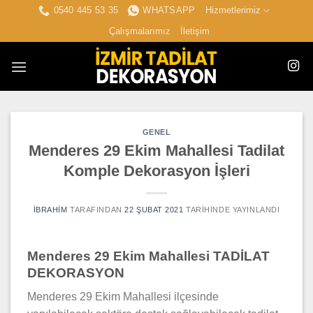
İçeriğe
0540 445 53 35
WHATSAPP
Hizmetlerimiz
atla
Çalışmalarımız
İletişim
GENEL
Menderes 29 Ekim Mahallesi Tadilat
Komple Dekorasyon İşleri
IBRAHIM
TARAFINDAN
22 ŞUBAT 2021
TARIHINDE YAYINLANDI
Menderes 29 Ekim Mahallesi TADİLAT
DEKORASYON
Menderes 29 Ekim Mahallesi ilçesinde