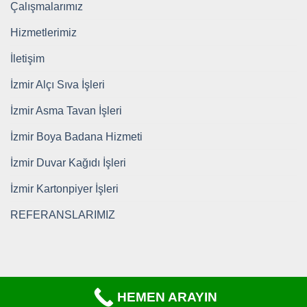
Çalışmalarımız
Hizmetlerimiz
İletişim
İzmir Alçı Sıva İşleri
İzmir Asma Tavan İşleri
İzmir Boya Badana Hizmeti
İzmir Duvar Kağıdı İşleri
İzmir Kartonpiyer İşleri
REFERANSLARIMIZ
HEMEN ARAYIN
Copyright 2026 ©
https://www.tadilatkomple.com/