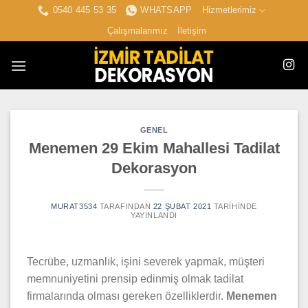
İçeriğe
0540 445 53 35
WHATSAPP
Hizmetlerimiz
atla
Çalışmalarımız
İletişim
GENEL
Menemen 29 Ekim Mahallesi Tadilat
Dekorasyon
MURAT3534
TARAFINDAN
22 ŞUBAT 2021
TARIHINDE
YAYINLANDI
Tecrübe, uzmanlık, işini severek yapmak, müşteri
memnuniyetini prensip edinmiş olmak tadilat
firmalarında olması gereken özelliklerdir.
Menemen