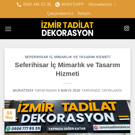
İçeriğe
0540 445 53 35
WHATSAPP
Hizmetlerimiz
atla
Çalışmalarımız
İletişim
SEFERIHISAR İÇ MIMARLIK VE TASARIM HIZMETI
Seferihisar İç Mimarlık ve Tasarım
Hizmeti
MURAT3534
TARAFINDAN
4 MAYIS 2025
TARIHINDE YAYINLANDI
04
May