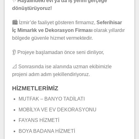
✨
Hayalindeki evi ya da iş yerini gerçeğe
dönüştürüyoruz!
🏙️ İzmir’de faaliyet gösteren firmamız,
Seferihisar
İç Mimarlık ve Dekorasyon Firması
olarak yıllardır
bölgede güvenle hizmet vermektedir.
👂 Projeye başlamadan önce seni dinliyor,
📐 Sonrasında ise alanında uzman ekibimizle
projeni adım adım şekillendiriyoruz.
HİZMETLERİMİZ
MUTFAK – BANYO TADİLATI
MOBİLYA VE EV DEKORASYONU
FAYANS HİZMETİ
BOYA BADANA HİZMETİ